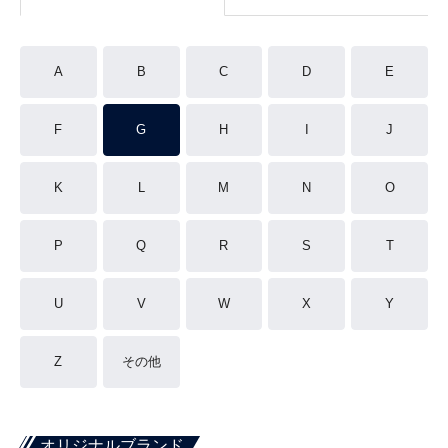
A
B
C
D
E
F
G
H
I
J
K
L
M
N
O
P
Q
R
S
T
U
V
W
X
Y
Z
その他
オリジナルブランド