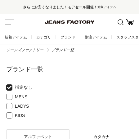
さらにお安くなりました！モアセール開催！
対象アイテム
新着アイテム
カテゴリ
ブランド
別注アイテム
スタッフスタ
ジーンズファクトリー
ブランド一覧
ブランド一覧
指定なし
MENS
LADYS
KIDS
アルファベット
カタカナ