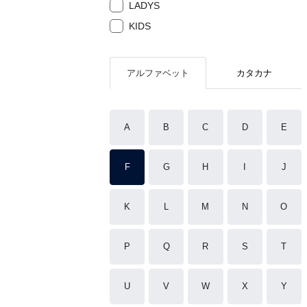
LADYS
KIDS
アルファベット
カタカナ
A
B
C
D
E
F
G
H
I
J
K
L
M
N
O
P
Q
R
S
T
U
V
W
X
Y