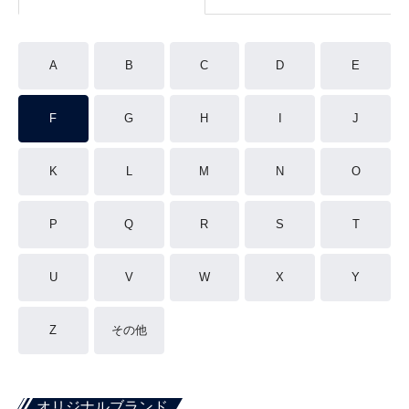
A
B
C
D
E
F
G
H
I
J
K
L
M
N
O
P
Q
R
S
T
U
V
W
X
Y
Z
その他
オリジナルブランド