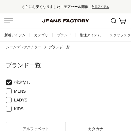
さらにお安くなりました！モアセール開催！
対象アイテム
新着アイテム
カテゴリ
ブランド
別注アイテム
スタッフスタ
ジーンズファクトリー
ブランド一覧
ブランド一覧
指定なし
MENS
LADYS
KIDS
アルファベット
カタカナ