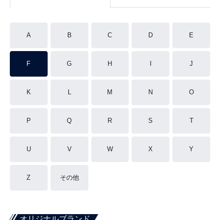
A
B
C
D
E
F
G
H
I
J
K
L
M
N
O
P
Q
R
S
T
U
V
W
X
Y
Z
その他
オリジナルブランド