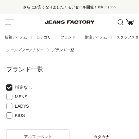
さらにお安くなりました！モアセール開催！
対象アイテム
新着アイテム
カテゴリ
ブランド
別注アイテム
スタッフスタ
ジーンズファクトリー
ブランド一覧
ブランド一覧
指定なし
MENS
LADYS
KIDS
アルファベット
カタカナ