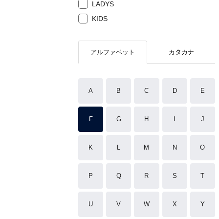
LADYS
KIDS
アルファベット
カタカナ
A
B
C
D
E
F
G
H
I
J
K
L
M
N
O
P
Q
R
S
T
U
V
W
X
Y