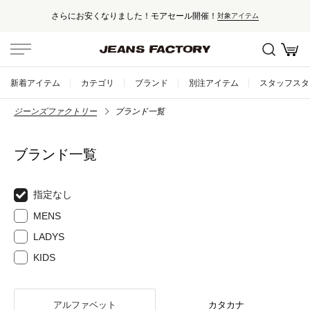
さらにお安くなりました！モアセール開催！
対象アイテム
新着アイテム
カテゴリ
ブランド
別注アイテム
スタッフスタ
ジーンズファクトリー
ブランド一覧
ブランド一覧
指定なし
MENS
LADYS
KIDS
アルファベット
カタカナ