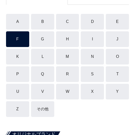
A
B
C
D
E
F
G
H
I
J
K
L
M
N
O
P
Q
R
S
T
U
V
W
X
Y
Z
その他
オリジナルブランド