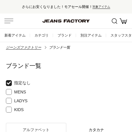
さらにお安くなりました！モアセール開催！
対象アイテム
新着アイテム
カテゴリ
ブランド
別注アイテム
スタッフスタ
ジーンズファクトリー
ブランド一覧
ブランド一覧
指定なし
MENS
LADYS
KIDS
アルファベット
カタカナ