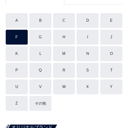
A
B
C
D
E
F
G
H
I
J
K
L
M
N
O
P
Q
R
S
T
U
V
W
X
Y
Z
その他
オリジナルブランド