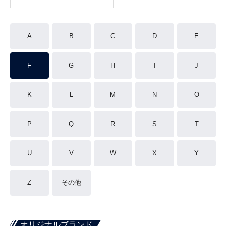
A
B
C
D
E
F
G
H
I
J
K
L
M
N
O
P
Q
R
S
T
U
V
W
X
Y
Z
その他
オリジナルブランド