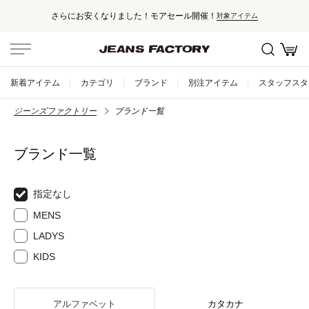
さらにお安くなりました！モアセール開催！
対象アイテム
新着アイテム
カテゴリ
ブランド
別注アイテム
スタッフスタ
ジーンズファクトリー
ブランド一覧
ブランド一覧
指定なし
MENS
LADYS
KIDS
アルファベット
カタカナ