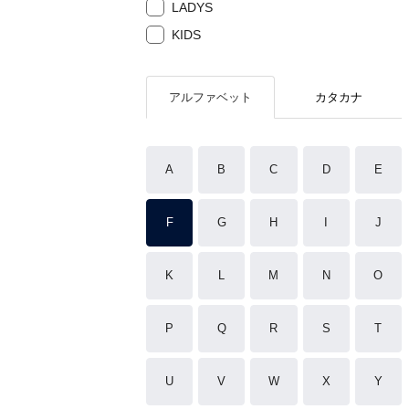
LADYS
KIDS
アルファベット
カタカナ
A
B
C
D
E
F
G
H
I
J
K
L
M
N
O
P
Q
R
S
T
U
V
W
X
Y