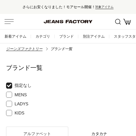
さらにお安くなりました！モアセール開催！
対象アイテム
新着アイテム
カテゴリ
ブランド
別注アイテム
スタッフスタ
ジーンズファクトリー
ブランド一覧
ブランド一覧
指定なし
MENS
LADYS
KIDS
アルファベット
カタカナ