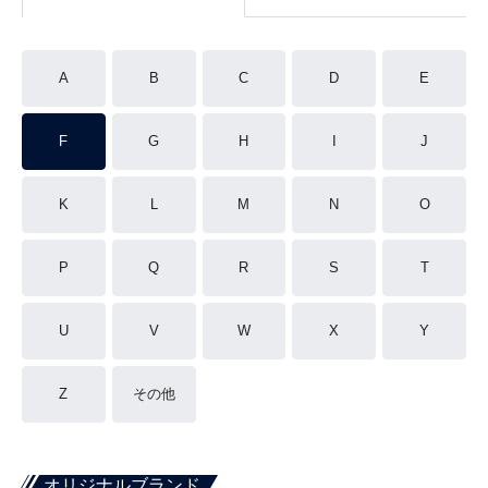
A
B
C
D
E
F
G
H
I
J
K
L
M
N
O
P
Q
R
S
T
U
V
W
X
Y
Z
その他
オリジナルブランド