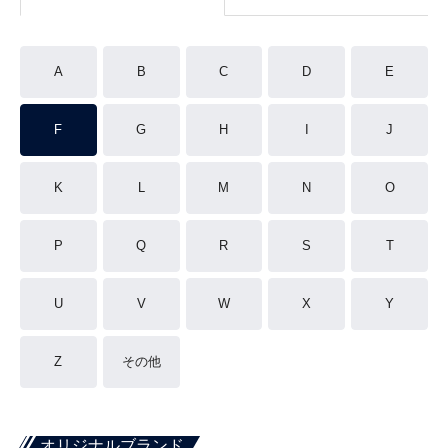
A
B
C
D
E
F
G
H
I
J
K
L
M
N
O
P
Q
R
S
T
U
V
W
X
Y
Z
その他
オリジナルブランド