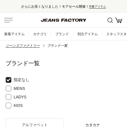
さらにお安くなりました！モアセール開催！
対象アイテム
新着アイテム
カテゴリ
ブランド
別注アイテム
スタッフスタ
ジーンズファクトリー
ブランド一覧
ブランド一覧
指定なし
MENS
LADYS
KIDS
アルファベット
カタカナ