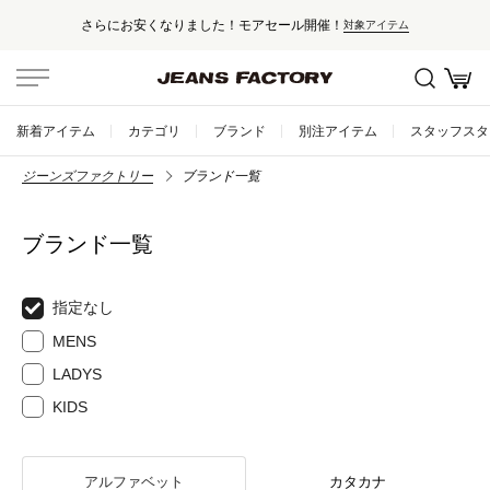
さらにお安くなりました！モアセール開催！
対象アイテム
新着アイテム
カテゴリ
ブランド
別注アイテム
スタッフスタ
ジーンズファクトリー
ブランド一覧
ブランド一覧
指定なし
MENS
LADYS
KIDS
アルファベット
カタカナ