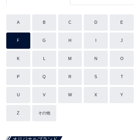
A
B
C
D
E
F
G
H
I
J
K
L
M
N
O
P
Q
R
S
T
U
V
W
X
Y
Z
その他
オリジナルブランド