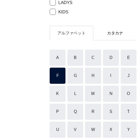
LADYS
KIDS
アルファベット
カタカナ
A
B
C
D
E
F
G
H
I
J
K
L
M
N
O
P
Q
R
S
T
U
V
W
X
Y