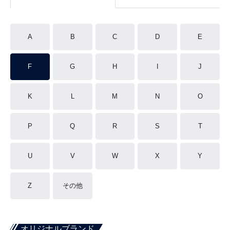
A
B
C
D
E
F
G
H
I
J
K
L
M
N
O
P
Q
R
S
T
U
V
W
X
Y
Z
その他
オリジナルブランド