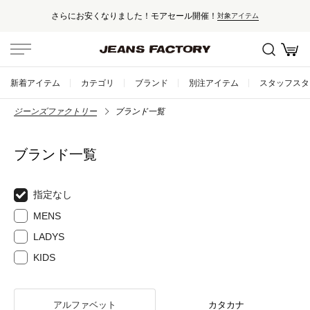
さらにお安くなりました！モアセール開催！
対象アイテム
新着アイテム
カテゴリ
ブランド
別注アイテム
スタッフスタ
ジーンズファクトリー
ブランド一覧
ブランド一覧
指定なし
MENS
LADYS
KIDS
アルファベット
カタカナ