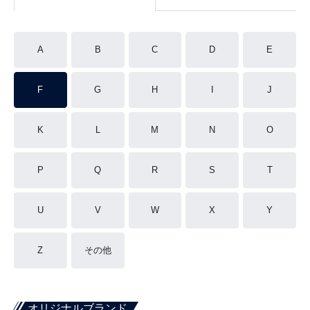
A
B
C
D
E
F
G
H
I
J
K
L
M
N
O
P
Q
R
S
T
U
V
W
X
Y
Z
その他
オリジナルブランド