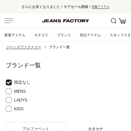
さらにお安くなりました！モアセール開催！
対象アイテム
新着アイテム
カテゴリ
ブランド
別注アイテム
スタッフスタ
ジーンズファクトリー
ブランド一覧
ブランド一覧
指定なし
MENS
LADYS
KIDS
アルファベット
カタカナ