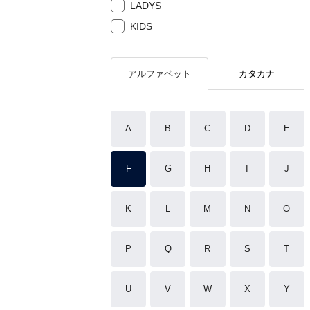
LADYS
KIDS
アルファベット
カタカナ
A
B
C
D
E
F
G
H
I
J
K
L
M
N
O
P
Q
R
S
T
U
V
W
X
Y