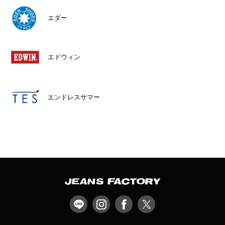
エダー
エドウィン
エンドレスサマー