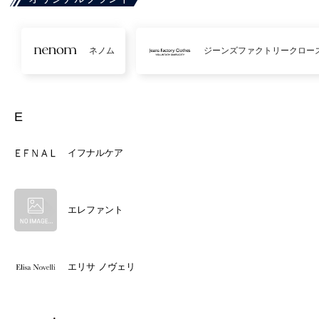
ネノム
ジーンズファクトリークロー
E
イフナルケア
エレファント
エリサ ノヴェリ