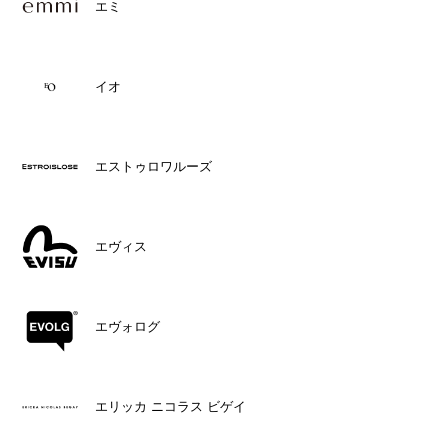
エミ
イオ
エストゥロワルーズ
エヴィス
エヴォログ
エリッカ ニコラス ビゲイ