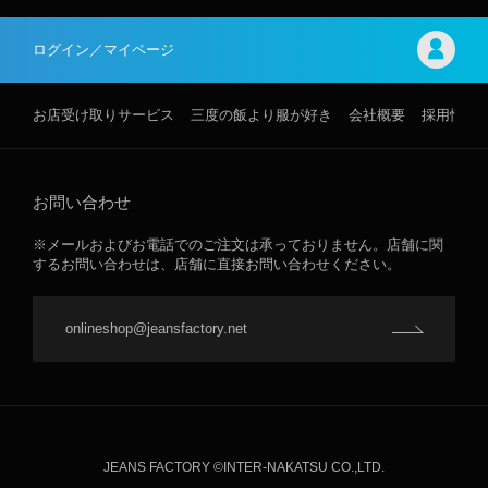
ログイン／マイページ
お店受け取りサービス
三度の飯より服が好き
会社概要
採用情報
お問い合わせ
※メールおよびお電話でのご注文は承っておりません。店舗に関
するお問い合わせは、店舗に直接お問い合わせください。
onlineshop@jeansfactory.net
JEANS FACTORY ©INTER-NAKATSU CO.,LTD.