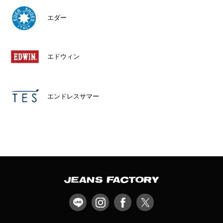
エダー
エドウィン
エンドレスサマー