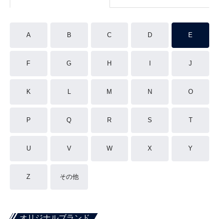
A
B
C
D
E
F
G
H
I
J
K
L
M
N
O
P
Q
R
S
T
U
V
W
X
Y
Z
その他
オリジナルブランド