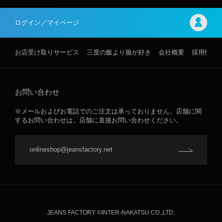
ログイン／マイページ
お店受け取りサービス
三度の飯より服が好き
会社概要
採用情報
お問い合わせ
※メールおよびお電話でのご注文は承っておりません。店舗に関
するお問い合わせは、店舗に直接お問い合わせください。
onlineshop@jeansfactory.net
JEANS FACTORY ©INTER-NAKATSU CO.,LTD.