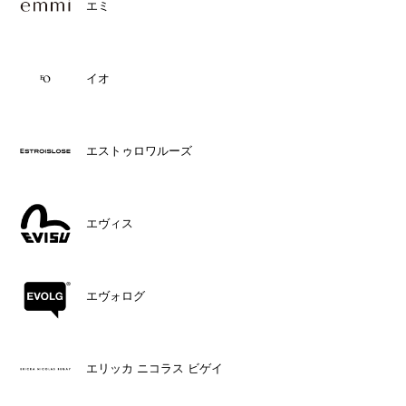
エミ
イオ
エストゥロワルーズ
エヴィス
エヴォログ
エリッカ ニコラス ビゲイ