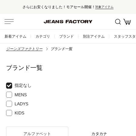
さらにお安くなりました！モアセール開催！
対象アイテム
新着アイテム
カテゴリ
ブランド
別注アイテム
スタッフスタ
ジーンズファクトリー
ブランド一覧
ブランド一覧
指定なし
MENS
LADYS
KIDS
アルファベット
カタカナ