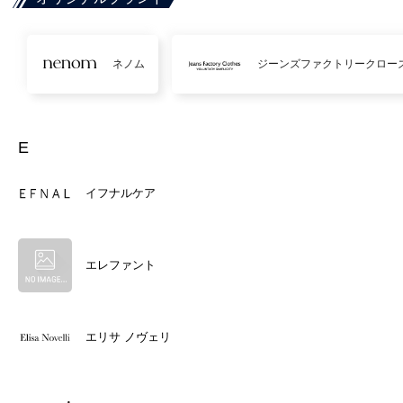
ネノム
ジーンズファクトリークロー
E
イフナルケア
エレファント
エリサ ノヴェリ