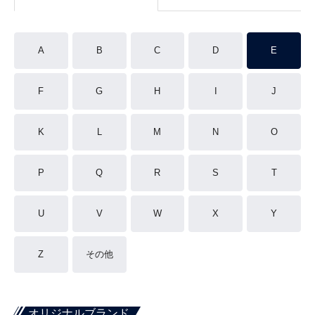
A
B
C
D
E
F
G
H
I
J
K
L
M
N
O
P
Q
R
S
T
U
V
W
X
Y
Z
その他
オリジナルブランド