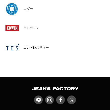
エダー
エドウィン
エンドレスサマー