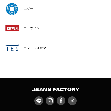
エダー
エドウィン
エンドレスサマー