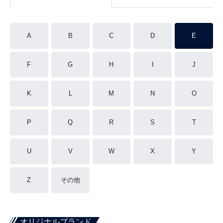
A
B
C
D
E
F
G
H
I
J
K
L
M
N
O
P
Q
R
S
T
U
V
W
X
Y
Z
その他
オリジナルブランド