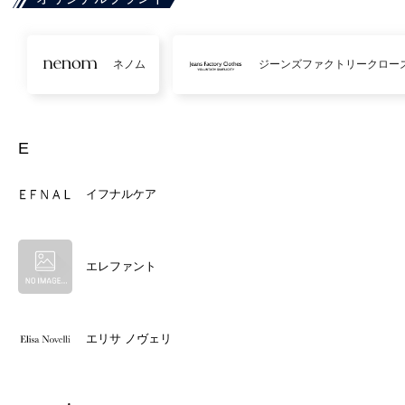
ネノム
ジーンズファクトリークロー
E
イフナルケア
エレファント
エリサ ノヴェリ