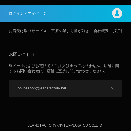
ログイン／マイページ
お店受け取りサービス
三度の飯より服が好き
会社概要
採用情報
お問い合わせ
※メールおよびお電話でのご注文は承っておりません。店舗に関
するお問い合わせは、店舗に直接お問い合わせください。
onlineshop@jeansfactory.net
JEANS FACTORY ©INTER-NAKATSU CO.,LTD.