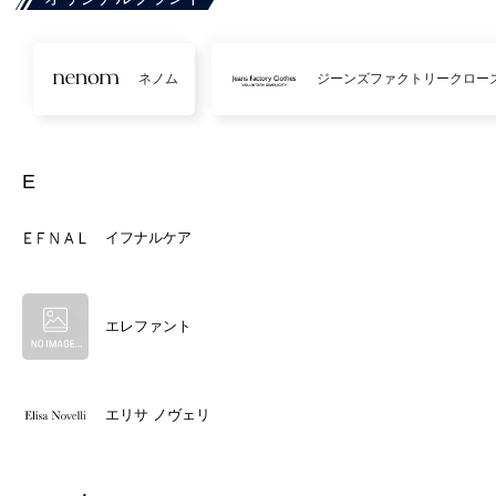
ネノム
ジーンズファクトリークロー
E
イフナルケア
エレファント
エリサ ノヴェリ