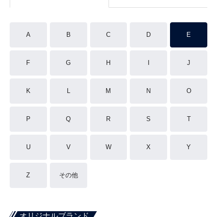
A
B
C
D
E
F
G
H
I
J
K
L
M
N
O
P
Q
R
S
T
U
V
W
X
Y
Z
その他
オリジナルブランド