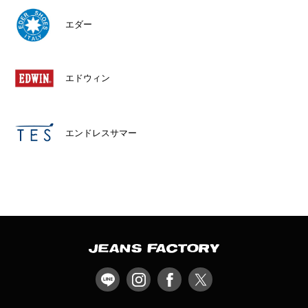
エダー
エドウィン
エンドレスサマー