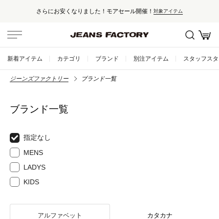
さらにお安くなりました！モアセール開催！
対象アイテム
新着アイテム
カテゴリ
ブランド
別注アイテム
スタッフスタ
ジーンズファクトリー
ブランド一覧
ブランド一覧
指定なし
MENS
LADYS
KIDS
アルファベット
カタカナ