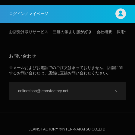
ログイン／マイページ
お店受け取りサービス
三度の飯より服が好き
会社概要
採用情報
お問い合わせ
※メールおよびお電話でのご注文は承っておりません。店舗に関
するお問い合わせは、店舗に直接お問い合わせください。
onlineshop@jeansfactory.net
JEANS FACTORY ©INTER-NAKATSU CO.,LTD.