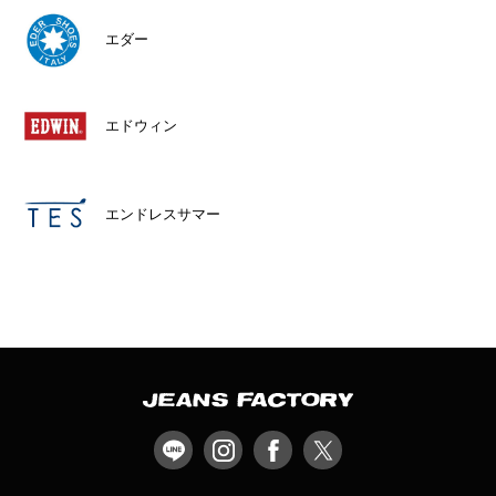
エダー
エドウィン
エンドレスサマー