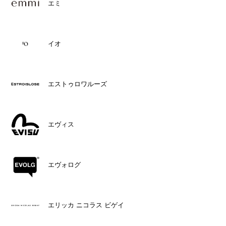
エミ
イオ
エストゥロワルーズ
エヴィス
エヴォログ
エリッカ ニコラス ビゲイ