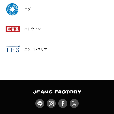
エダー
エドウィン
エンドレスサマー