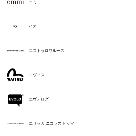
エミ
イオ
エストゥロワルーズ
エヴィス
エヴォログ
エリッカ ニコラス ビゲイ