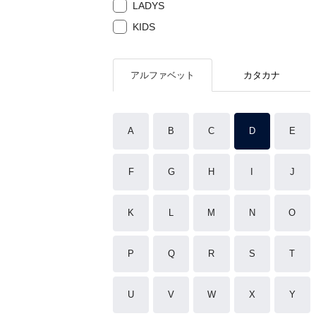
LADYS
KIDS
アルファベット
カタカナ
A
B
C
D
E
F
G
H
I
J
K
L
M
N
O
P
Q
R
S
T
U
V
W
X
Y