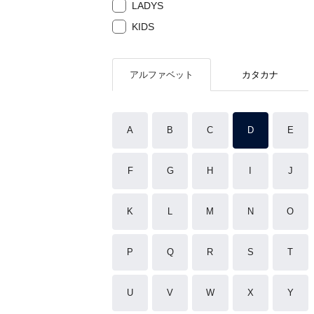
LADYS
KIDS
アルファベット
カタカナ
A
B
C
D
E
F
G
H
I
J
K
L
M
N
O
P
Q
R
S
T
U
V
W
X
Y