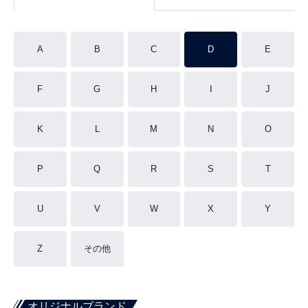
A
B
C
D
E
F
G
H
I
J
K
L
M
N
O
P
Q
R
S
T
U
V
W
X
Y
Z
その他
オリジナルブランド