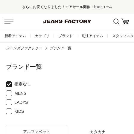
さらにお安くなりました！モアセール開催！
対象アイテム
新着アイテム
カテゴリ
ブランド
別注アイテム
スタッフスタ
ジーンズファクトリー
ブランド一覧
ブランド一覧
指定なし
MENS
LADYS
KIDS
アルファベット
カタカナ