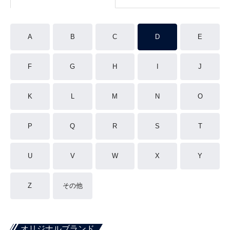
A
B
C
D
E
F
G
H
I
J
K
L
M
N
O
P
Q
R
S
T
U
V
W
X
Y
Z
その他
オリジナルブランド