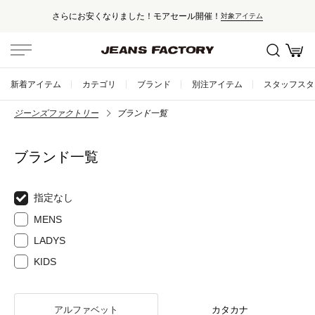
さらにお安くなりました！モアセール開催！
対象アイテム
新着アイテム
カテゴリ
ブランド
別注アイテム
スタッフスタ
ジーンズファクトリー
ブランド一覧
ブランド一覧
指定なし
MENS
LADYS
KIDS
アルファベット
カタカナ