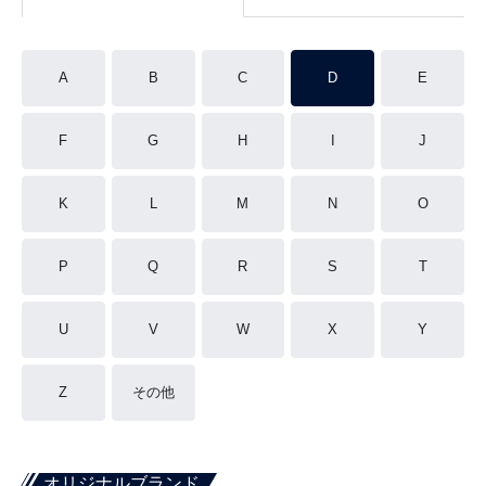
A
B
C
D
E
F
G
H
I
J
K
L
M
N
O
P
Q
R
S
T
U
V
W
X
Y
Z
その他
オリジナルブランド