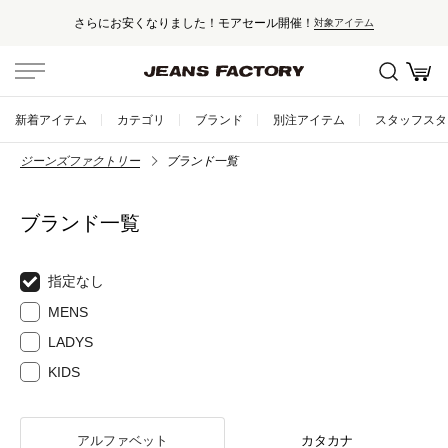
さらにお安くなりました！モアセール開催！
対象アイテム
新着アイテム
カテゴリ
ブランド
別注アイテム
スタッフスタ
ジーンズファクトリー
ブランド一覧
ブランド一覧
指定なし
MENS
LADYS
KIDS
アルファベット
カタカナ