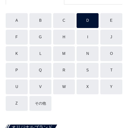
A
B
C
D
E
F
G
H
I
J
K
L
M
N
O
P
Q
R
S
T
U
V
W
X
Y
Z
その他
オリジナルブランド