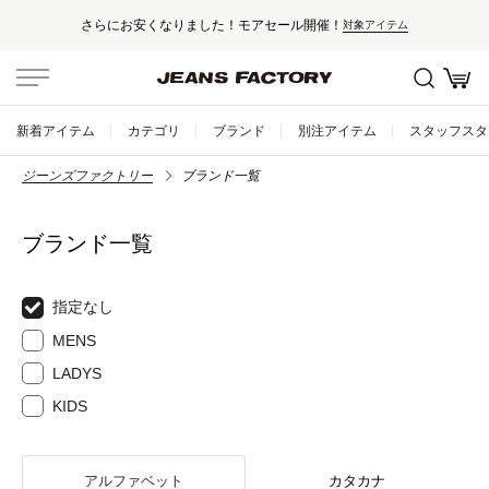
さらにお安くなりました！モアセール開催！
対象アイテム
新着アイテム
カテゴリ
ブランド
別注アイテム
スタッフスタ
ジーンズファクトリー
ブランド一覧
ブランド一覧
指定なし
MENS
LADYS
KIDS
アルファベット
カタカナ