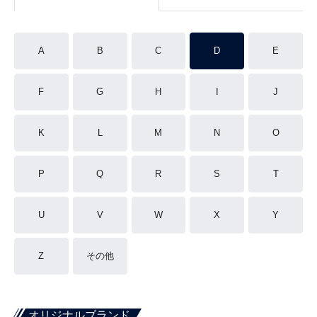
A
B
C
D
E
F
G
H
I
J
K
L
M
N
O
P
Q
R
S
T
U
V
W
X
Y
Z
その他
オリジナルブランド