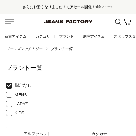
さらにお安くなりました！モアセール開催！
対象アイテム
新着アイテム
カテゴリ
ブランド
別注アイテム
スタッフスタ
ジーンズファクトリー
ブランド一覧
ブランド一覧
指定なし
MENS
LADYS
KIDS
アルファベット
カタカナ