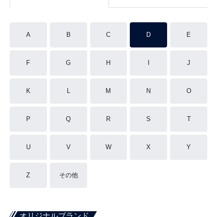
A
B
C
D
E
F
G
H
I
J
K
L
M
N
O
P
Q
R
S
T
U
V
W
X
Y
Z
その他
オリジナルブランド