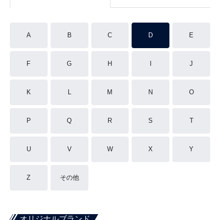
A
B
C
D
E
F
G
H
I
J
K
L
M
N
O
P
Q
R
S
T
U
V
W
X
Y
Z
その他
オリジナルブランド