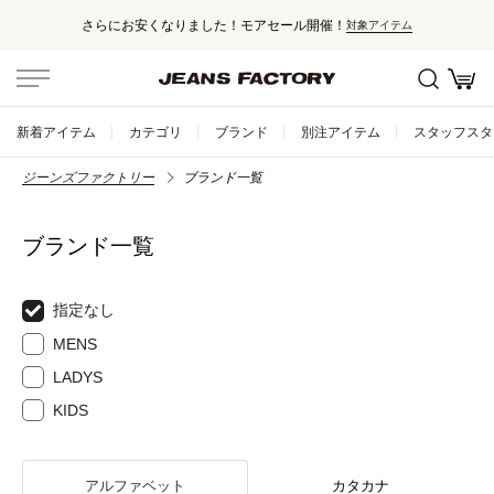
さらにお安くなりました！モアセール開催！
対象アイテム
新着アイテム
カテゴリ
ブランド
別注アイテム
スタッフスタ
ジーンズファクトリー
ブランド一覧
ブランド一覧
指定なし
MENS
LADYS
KIDS
アルファベット
カタカナ