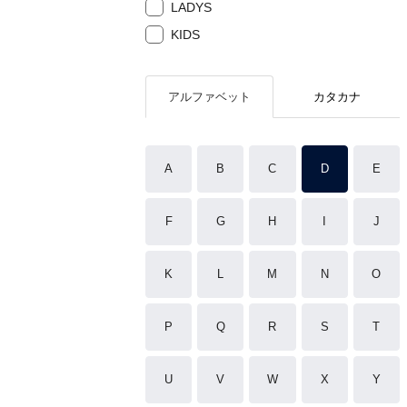
LADYS
KIDS
アルファベット
カタカナ
A
B
C
D
E
F
G
H
I
J
K
L
M
N
O
P
Q
R
S
T
U
V
W
X
Y