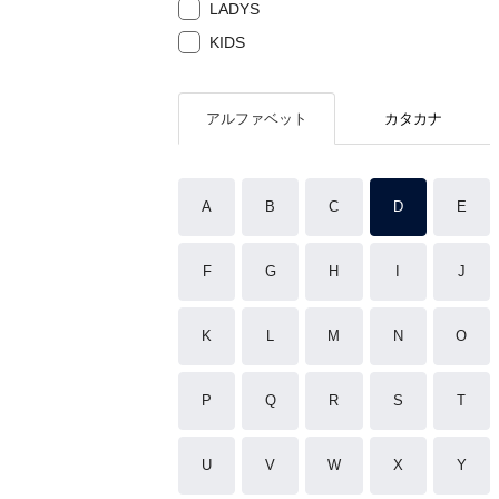
LADYS
KIDS
アルファベット
カタカナ
A
B
C
D
E
F
G
H
I
J
K
L
M
N
O
P
Q
R
S
T
U
V
W
X
Y