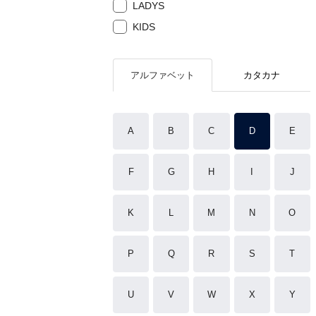
LADYS
KIDS
アルファベット
カタカナ
A
B
C
D
E
F
G
H
I
J
K
L
M
N
O
P
Q
R
S
T
U
V
W
X
Y