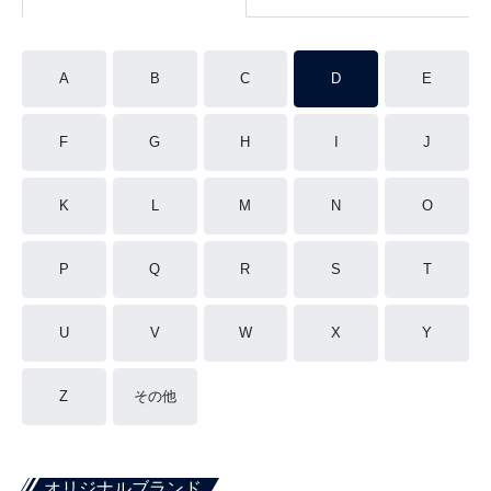
A
B
C
D
E
F
G
H
I
J
K
L
M
N
O
P
Q
R
S
T
U
V
W
X
Y
Z
その他
オリジナルブランド