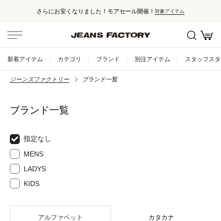
さらにお安くなりました！モアセール開催！
対象アイテム
新着アイテム
カテゴリ
ブランド
別注アイテム
スタッフスタ
ジーンズファクトリー
ブランド一覧
ブランド一覧
指定なし
MENS
LADYS
KIDS
アルファベット
カタカナ