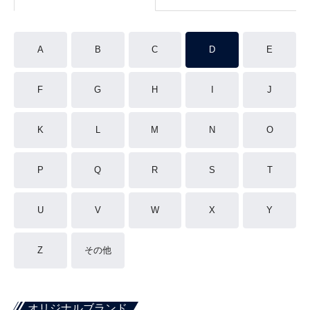
A
B
C
D
E
F
G
H
I
J
K
L
M
N
O
P
Q
R
S
T
U
V
W
X
Y
Z
その他
オリジナルブランド