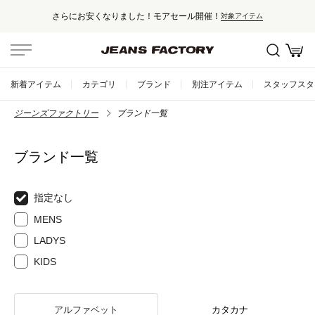
さらにお安くなりました！モアセール開催！
対象アイテム
新着アイテム
カテゴリ
ブランド
別注アイテム
スタッフスタ
ジーンズファクトリー
ブランド一覧
ブランド一覧
指定なし
MENS
LADYS
KIDS
アルファベット
カタカナ