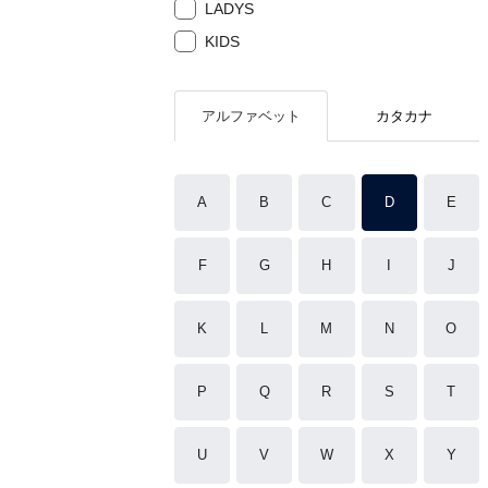
LADYS
KIDS
アルファベット
カタカナ
A
B
C
D
E
F
G
H
I
J
K
L
M
N
O
P
Q
R
S
T
U
V
W
X
Y