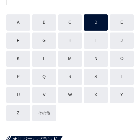
A
B
C
D
E
F
G
H
I
J
K
L
M
N
O
P
Q
R
S
T
U
V
W
X
Y
Z
その他
オリジナルブランド