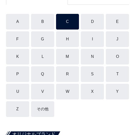
A
B
C
D
E
F
G
H
I
J
K
L
M
N
O
P
Q
R
S
T
U
V
W
X
Y
Z
その他
オリジナルブランド