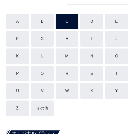
A
B
C
D
E
F
G
H
I
J
K
L
M
N
O
P
Q
R
S
T
U
V
W
X
Y
Z
その他
オリジナルブランド