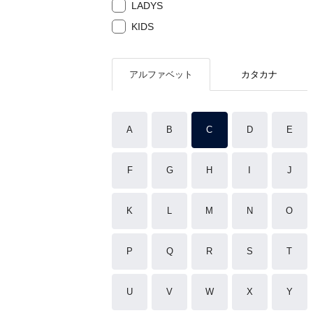
LADYS
KIDS
アルファベット
カタカナ
A
B
C
D
E
F
G
H
I
J
K
L
M
N
O
P
Q
R
S
T
U
V
W
X
Y