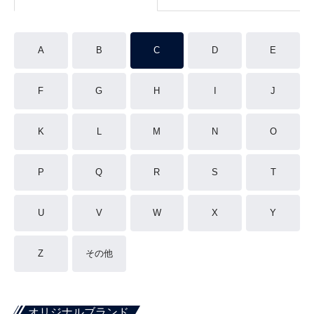
A
B
C
D
E
F
G
H
I
J
K
L
M
N
O
P
Q
R
S
T
U
V
W
X
Y
Z
その他
オリジナルブランド