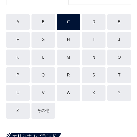
A
B
C
D
E
F
G
H
I
J
K
L
M
N
O
P
Q
R
S
T
U
V
W
X
Y
Z
その他
オリジナルブランド