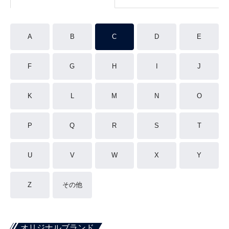
A
B
C
D
E
F
G
H
I
J
K
L
M
N
O
P
Q
R
S
T
U
V
W
X
Y
Z
その他
オリジナルブランド