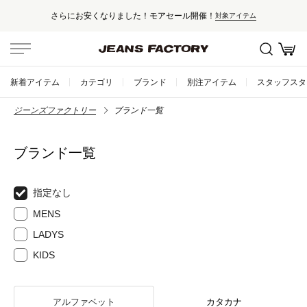
さらにお安くなりました！モアセール開催！
対象アイテム
新着アイテム
カテゴリ
ブランド
別注アイテム
スタッフスタ
ジーンズファクトリー
ブランド一覧
ブランド一覧
指定なし
MENS
LADYS
KIDS
アルファベット
カタカナ