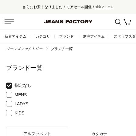
さらにお安くなりました！モアセール開催！
対象アイテム
新着アイテム
カテゴリ
ブランド
別注アイテム
スタッフスタ
ジーンズファクトリー
ブランド一覧
ブランド一覧
指定なし
MENS
LADYS
KIDS
アルファベット
カタカナ