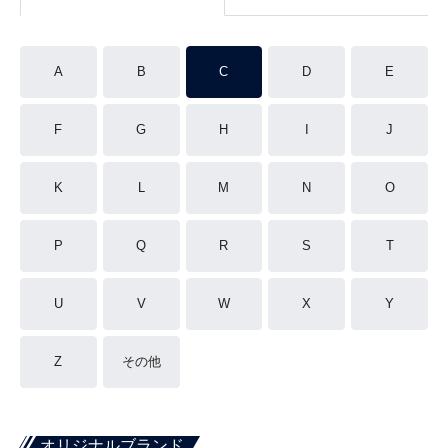
A
B
C
D
E
F
G
H
I
J
K
L
M
N
O
P
Q
R
S
T
U
V
W
X
Y
Z
その他
オリジナルブランド