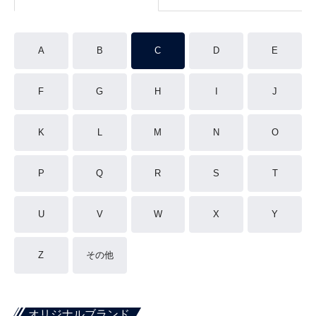
A
B
C
D
E
F
G
H
I
J
K
L
M
N
O
P
Q
R
S
T
U
V
W
X
Y
Z
その他
オリジナルブランド