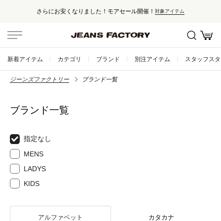
さらにお安くなりました！モアセール開催！
対象アイテム
新着アイテム
カテゴリ
ブランド
別注アイテム
スタッフスタ
ジーンズファクトリー
ブランド一覧
ブランド一覧
指定なし
MENS
LADYS
KIDS
アルファベット
カタカナ